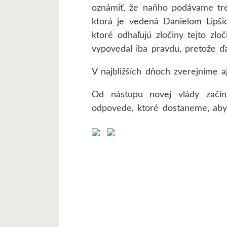
oznámiť, že naňho podávame tres
ktorá je vedená Danielom Lipš
ktoré odhaľujú zločiny tejto zlo
vypovedal iba pravdu, pretože ď
V najbližších dňoch zverejníme a
Od nástupu novej vlády začín
odpovede, ktoré dostaneme, aby 