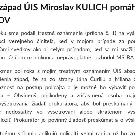
 západ ÚIS Miroslav KULICH pomáh
COV
roku sme podali trestné oznámenie (príloha č. 1) na vyš
oci verejného činiteľa, keď v mojom prípade za 
ďami svedkov ako aj celým prípadom, keď sa mi snažili
bu. O čom už dokonca neprávoplatne rozhodol MS BA 
mer pol roka s mojím trestným oznámením ÚIS absolút
enia západ, že sa zo strany Jána Čurillu a Milana 
ažnosť na postup policajta a je možné ho vybaviť po
jta – Obvinený, poškodený a zúčastnená osoba maj
vyšetrovania žiadať prokurátora, aby bol preskúmaný p
é nedostatky vo vyšetrovaní alebo skrátenom vyšet
ožiť. Prokurátor je povinný žiadosť preskúmať a o výsl
tnému stíhaniu aplikujú policajti veľmi radi a už ho z