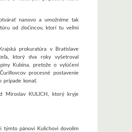
 otvárať nanovo a umožníme tak
túru od zločincov, ktorí tu veľmi
.
ajská prokuratúra v Bratislave
eľa, ktorý dva roky vyšetroval
upiny Kubina, pretože o vylúčení
Čurillovcov procesné postavenie
 prípade konať.
d Miroslav KULICH, ktorý kryje
 týmto pánovi Kulichovi dovolím