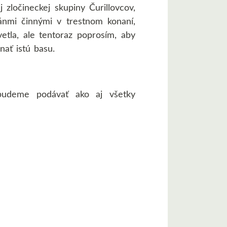
zločineckej skupiny Čurillovcov,
nmi činnými v trestnom konaní,
vetla, ale tentoraz poprosím, aby
ať istú basu.
 budeme podávať ako aj všetky