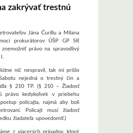
a zakrývať trestnú
etrovateľov Jána Čurillu a Milana
pomoci prokurátorov ÚŠP GP SR
 znemožniť právo na spravodlivý
I.
ne nič nespravil, tak mi prišlo
Sabotu nejedná o trestný čin a
dľa § 210 TP. (§ 210 – Žiadosť
ú právo kedykoľvek v priebehu
ostup policajta, najmä aby boli
rovaní. Policajt musí žiadosť
edku žiadateľa upovedomiť.)
náme z viacerých prípadov, ktoré