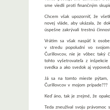
sme viedli proti finančným skupi
Chcem však upozorniť, že všet
novej vláde, aby ukázala, že dok
úspešne zakrývali trestnú činnosť
Vrátim sa však naspäť k osobe
v stredu popoludní vo svojom 
Čurillovcov, nie je vôbec taký 
tohto vyšetrovateľa z inšpekci
svedka a ako svedok aj vypoveda
Já sa na tomto mieste pýtam, 
Čurillovcov v mojom prípade???
Keď áno, tak je zrejmé, že opako
Teda zneužíval svoju právomoc 