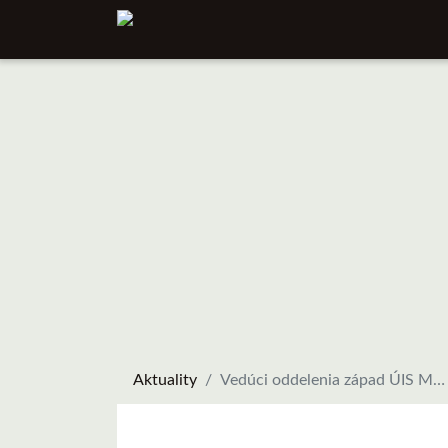
Aktuality
Vedúci oddelenia západ ÚIS Miroslav KULICH pomáha zakrývať trestnú činnosť ČURILLOVCOV