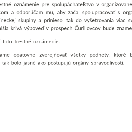
tné oznámenie pre spolupáchateľstvo v organizovanej 
icom a odporúčam mu, aby začal spolupracovať s orgá
čineckej skupiny a priniesol tak do vyšetrovania viac s
alšia krivá výpoveď v prospech Čurillovcov bude znamen
j toto trestné oznámenie.
ame opätovne zverejňovať všetky podnety, ktoré
tak bolo jasné ako postupujú orgány spravodlivosti.