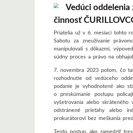
Vedúci oddelenia
činnosť ČURILLOV
Priatelia už v 6. mesiaci tohto 
Sabotu za zneužívanie právom
manipulovali s dôkazmi, výpove
súdny proces a právo na obhajo
7. novembra 2023 potom, čo tak
rozhodnutie od vedúceho oddel
podanie je vyhodnotené ako sť
o preskúmanie postupu polica
vyšetrovania alebo skráteného 
odstránené prieťahy alebo in
prokurátorovi bez meškania predl
Tento postup, ako zamedziť tres