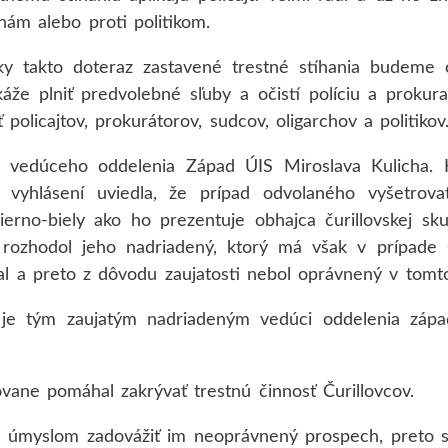
nám alebo proti politikom.
ky takto doteraz zastavené trestné stíhania budeme
áže plniť predvolebné sľuby a očistí políciu a prokura
 policajtov, prokurátorov, sudcov, oligarchov a politikov
 vedúceho oddelenia Západ ÚIS Miroslava Kulicha. Kr
vyhlásení uviedla, že prípad odvolaného vyšetrovat
čierno-biely ako ho prezentuje obhajca čurillovskej sk
e rozhodol jeho nadriadený, ktorý má však v prípade 
l a preto z dôvodu zaujatosti nebol oprávnený v tomto
je tým zaujatým nadriadeným vedúci oddelenia zápa
vane pomáhal zakrývať trestnú činnosť Čurillovcov.
s úmyslom zadovážiť im neoprávnený prospech, preto si